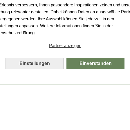
Da ist etwas schiefgelaufen.
 Erlebnis verbessern, Ihnen passendere Inspirationen zeigen und uns
bung relevanter gestalten. Dabei können Daten an ausgewählte Part
Leider ist ein technischer Fehler aufgetreten.
tergegeben werden. Ihre Auswahl können Sie jederzeit in den
Bitte laden Sie die Seite neu.
stellungen anpassen. Weitere Informationen finden Sie in der
enschutzerklärung.
Seite neu laden
Partner anzeigen
Einstellungen
Einverstanden