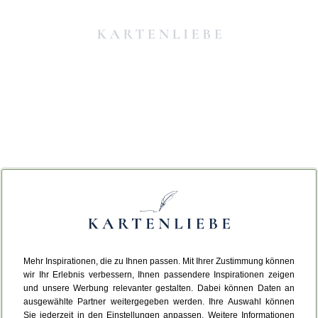
Mehr Inspirationen, die zu Ihnen passen. Mit Ihrer Zustimmung können
Da ist etwas schiefgelaufen.
wir Ihr Erlebnis verbessern, Ihnen passendere Inspirationen zeigen
und unsere Werbung relevanter gestalten. Dabei können Daten an
ausgewählte Partner weitergegeben werden. Ihre Auswahl können
Leider ist ein technischer Fehler aufgetreten.
Sie jederzeit in den Einstellungen anpassen. Weitere Informationen