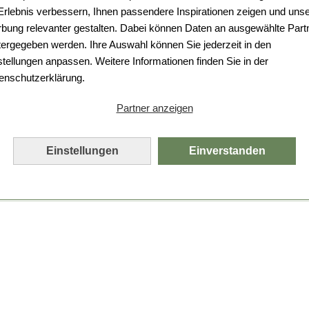
Da ist etwas schiefgelaufen.
 Erlebnis verbessern, Ihnen passendere Inspirationen zeigen und uns
bung relevanter gestalten. Dabei können Daten an ausgewählte Part
Leider ist ein technischer Fehler aufgetreten.
tergegeben werden. Ihre Auswahl können Sie jederzeit in den
Bitte laden Sie die Seite neu.
stellungen anpassen. Weitere Informationen finden Sie in der
enschutzerklärung.
Seite neu laden
Partner anzeigen
Einstellungen
Einverstanden