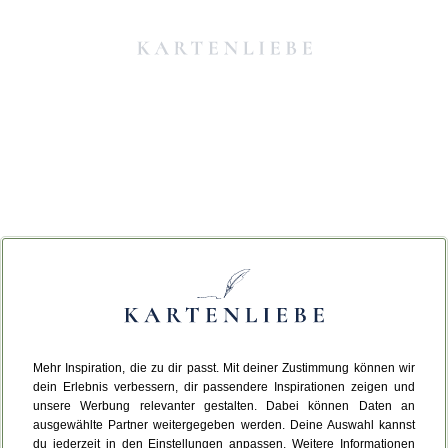
Mehr Inspiration, die zu dir passt. Mit deiner Zustimmung können wir
Da ist etwas schiefgelaufen.
dein Erlebnis verbessern, dir passendere Inspirationen zeigen und
unsere Werbung relevanter gestalten. Dabei können Daten an
ausgewählte Partner weitergegeben werden. Deine Auswahl kannst
Leider ist ein technischer Fehler aufgetreten.
du jederzeit in den Einstellungen anpassen. Weitere Informationen