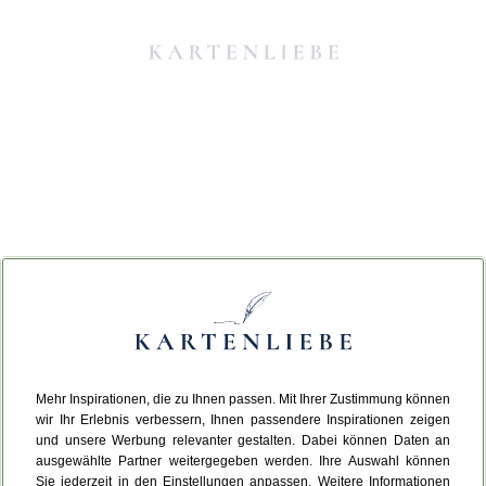
Mehr Inspirationen, die zu Ihnen passen. Mit Ihrer Zustimmung können
Da ist etwas schiefgelaufen.
wir Ihr Erlebnis verbessern, Ihnen passendere Inspirationen zeigen
und unsere Werbung relevanter gestalten. Dabei können Daten an
ausgewählte Partner weitergegeben werden. Ihre Auswahl können
Leider ist ein technischer Fehler aufgetreten.
Sie jederzeit in den Einstellungen anpassen. Weitere Informationen