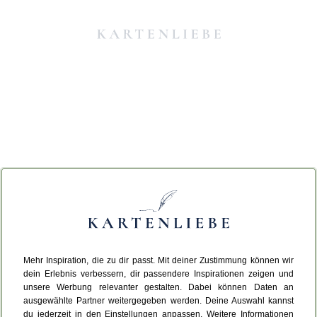
Mehr Inspiration, die zu dir passt. Mit deiner Zustimmung können wir
Da ist etwas schiefgelaufen.
dein Erlebnis verbessern, dir passendere Inspirationen zeigen und
unsere Werbung relevanter gestalten. Dabei können Daten an
ausgewählte Partner weitergegeben werden. Deine Auswahl kannst
Leider ist ein technischer Fehler aufgetreten.
du jederzeit in den Einstellungen anpassen. Weitere Informationen