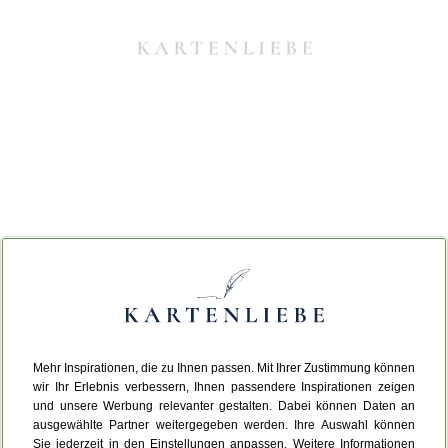
Mehr Inspirationen, die zu Ihnen passen. Mit Ihrer Zustimmung können
Da ist etwas schiefgelaufen.
wir Ihr Erlebnis verbessern, Ihnen passendere Inspirationen zeigen
und unsere Werbung relevanter gestalten. Dabei können Daten an
ausgewählte Partner weitergegeben werden. Ihre Auswahl können
Leider ist ein technischer Fehler aufgetreten.
Sie jederzeit in den Einstellungen anpassen. Weitere Informationen