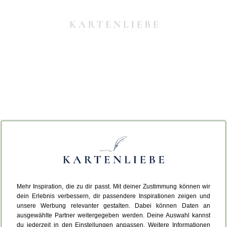
Mehr Inspiration, die zu dir passt. Mit deiner Zustimmung können wir
Da ist etwas schiefgelaufen.
dein Erlebnis verbessern, dir passendere Inspirationen zeigen und
unsere Werbung relevanter gestalten. Dabei können Daten an
ausgewählte Partner weitergegeben werden. Deine Auswahl kannst
Leider ist ein technischer Fehler aufgetreten.
du jederzeit in den Einstellungen anpassen. Weitere Informationen