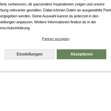
Da ist etwas schiefgelaufen.
ebnis verbessern, dir passendere Inspirationen zeigen und unsere
bung relevanter gestalten. Dabei können Daten an ausgewählte Part
Leider ist ein technischer Fehler aufgetreten.
tergegeben werden. Deine Auswahl kannst du jederzeit in den
Bitte laden Sie die Seite neu.
stellungen anpassen. Weitere Informationen findest du in der
enschutzerklärung.
Seite neu laden
Partner anzeigen
Einstellungen
Akzeptieren