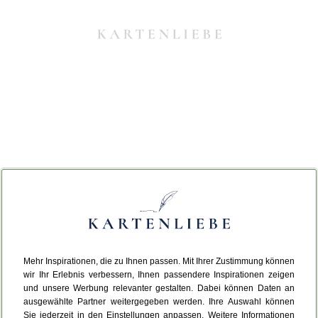
Mehr Inspirationen, die zu Ihnen passen. Mit Ihrer Zustimmung können
Da ist etwas schiefgelaufen.
wir Ihr Erlebnis verbessern, Ihnen passendere Inspirationen zeigen
und unsere Werbung relevanter gestalten. Dabei können Daten an
ausgewählte Partner weitergegeben werden. Ihre Auswahl können
Leider ist ein technischer Fehler aufgetreten.
Sie jederzeit in den Einstellungen anpassen. Weitere Informationen