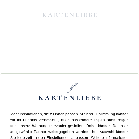
Mehr Inspirationen, die zu Ihnen passen. Mit Ihrer Zustimmung können
Da ist etwas schiefgelaufen.
wir Ihr Erlebnis verbessern, Ihnen passendere Inspirationen zeigen
und unsere Werbung relevanter gestalten. Dabei können Daten an
ausgewählte Partner weitergegeben werden. Ihre Auswahl können
Leider ist ein technischer Fehler aufgetreten.
Sie jederzeit in den Einstellungen anpassen. Weitere Informationen