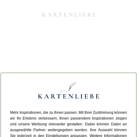
Mehr Inspirationen, die zu Ihnen passen. Mit Ihrer Zustimmung können
Da ist etwas schiefgelaufen.
wir Ihr Erlebnis verbessern, Ihnen passendere Inspirationen zeigen
und unsere Werbung relevanter gestalten. Dabei können Daten an
ausgewählte Partner weitergegeben werden. Ihre Auswahl können
Leider ist ein technischer Fehler aufgetreten.
Sie jederzeit in den Einstellungen anpassen. Weitere Informationen