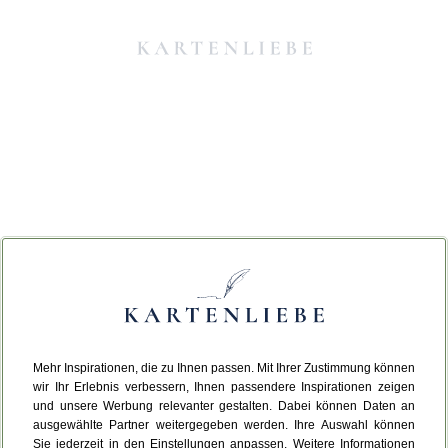
Mehr Inspirationen, die zu Ihnen passen. Mit Ihrer Zustimmung können
Da ist etwas schiefgelaufen.
wir Ihr Erlebnis verbessern, Ihnen passendere Inspirationen zeigen
und unsere Werbung relevanter gestalten. Dabei können Daten an
ausgewählte Partner weitergegeben werden. Ihre Auswahl können
Leider ist ein technischer Fehler aufgetreten.
Sie jederzeit in den Einstellungen anpassen. Weitere Informationen