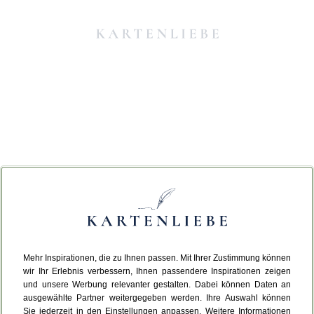
Mehr Inspirationen, die zu Ihnen passen. Mit Ihrer Zustimmung können
Da ist etwas schiefgelaufen.
wir Ihr Erlebnis verbessern, Ihnen passendere Inspirationen zeigen
und unsere Werbung relevanter gestalten. Dabei können Daten an
ausgewählte Partner weitergegeben werden. Ihre Auswahl können
Leider ist ein technischer Fehler aufgetreten.
Sie jederzeit in den Einstellungen anpassen. Weitere Informationen