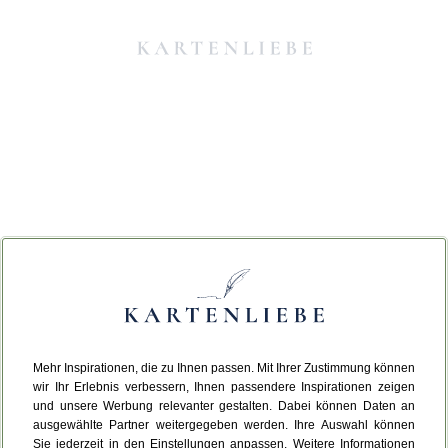
Mehr Inspirationen, die zu Ihnen passen. Mit Ihrer Zustimmung können
Da ist etwas schiefgelaufen.
wir Ihr Erlebnis verbessern, Ihnen passendere Inspirationen zeigen
und unsere Werbung relevanter gestalten. Dabei können Daten an
ausgewählte Partner weitergegeben werden. Ihre Auswahl können
Leider ist ein technischer Fehler aufgetreten.
Sie jederzeit in den Einstellungen anpassen. Weitere Informationen