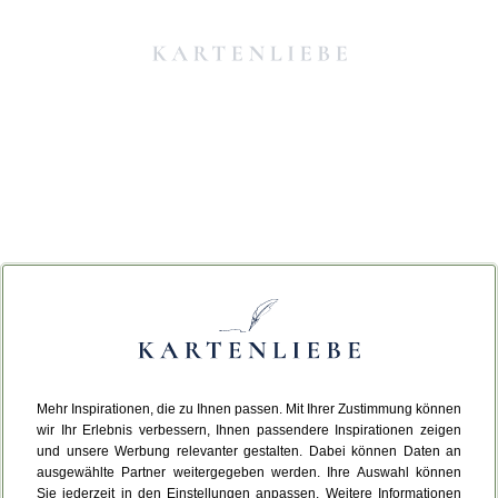
Mehr Inspirationen, die zu Ihnen passen. Mit Ihrer Zustimmung können
Da ist etwas schiefgelaufen.
wir Ihr Erlebnis verbessern, Ihnen passendere Inspirationen zeigen
und unsere Werbung relevanter gestalten. Dabei können Daten an
ausgewählte Partner weitergegeben werden. Ihre Auswahl können
Leider ist ein technischer Fehler aufgetreten.
Sie jederzeit in den Einstellungen anpassen. Weitere Informationen