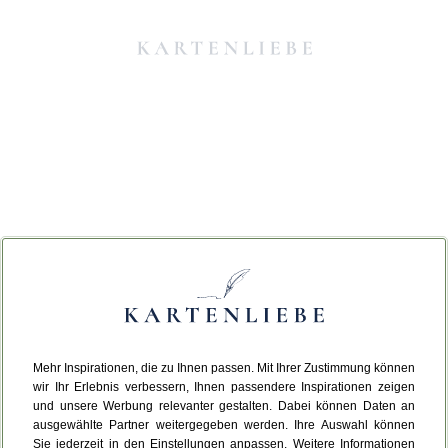
Mehr Inspirationen, die zu Ihnen passen. Mit Ihrer Zustimmung können
Da ist etwas schiefgelaufen.
wir Ihr Erlebnis verbessern, Ihnen passendere Inspirationen zeigen
und unsere Werbung relevanter gestalten. Dabei können Daten an
ausgewählte Partner weitergegeben werden. Ihre Auswahl können
Leider ist ein technischer Fehler aufgetreten.
Sie jederzeit in den Einstellungen anpassen. Weitere Informationen