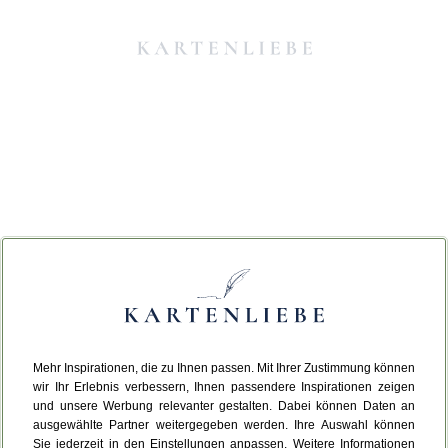
Mehr Inspirationen, die zu Ihnen passen. Mit Ihrer Zustimmung können
Da ist etwas schiefgelaufen.
wir Ihr Erlebnis verbessern, Ihnen passendere Inspirationen zeigen
und unsere Werbung relevanter gestalten. Dabei können Daten an
ausgewählte Partner weitergegeben werden. Ihre Auswahl können
Leider ist ein technischer Fehler aufgetreten.
Sie jederzeit in den Einstellungen anpassen. Weitere Informationen