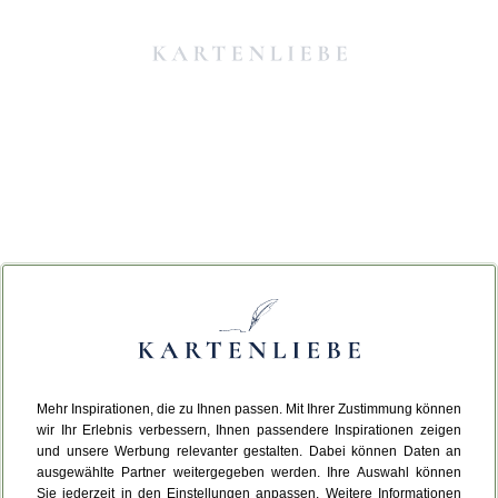
Mehr Inspirationen, die zu Ihnen passen. Mit Ihrer Zustimmung können
Da ist etwas schiefgelaufen.
wir Ihr Erlebnis verbessern, Ihnen passendere Inspirationen zeigen
und unsere Werbung relevanter gestalten. Dabei können Daten an
ausgewählte Partner weitergegeben werden. Ihre Auswahl können
Leider ist ein technischer Fehler aufgetreten.
Sie jederzeit in den Einstellungen anpassen. Weitere Informationen