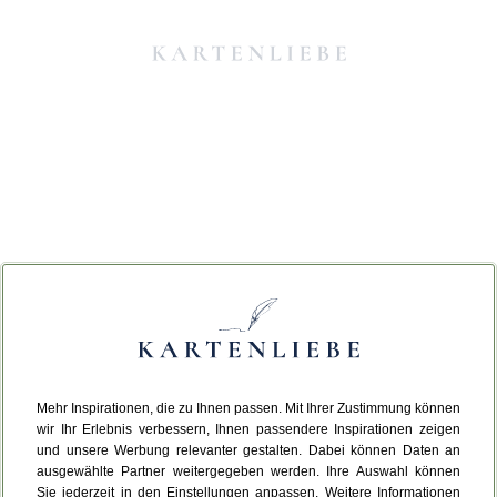
Mehr Inspirationen, die zu Ihnen passen. Mit Ihrer Zustimmung können
Da ist etwas schiefgelaufen.
wir Ihr Erlebnis verbessern, Ihnen passendere Inspirationen zeigen
und unsere Werbung relevanter gestalten. Dabei können Daten an
ausgewählte Partner weitergegeben werden. Ihre Auswahl können
Leider ist ein technischer Fehler aufgetreten.
Sie jederzeit in den Einstellungen anpassen. Weitere Informationen