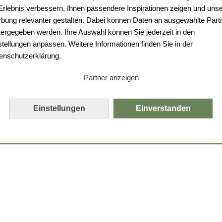
Da ist etwas schiefgelaufen.
 Erlebnis verbessern, Ihnen passendere Inspirationen zeigen und uns
bung relevanter gestalten. Dabei können Daten an ausgewählte Part
Leider ist ein technischer Fehler aufgetreten.
tergegeben werden. Ihre Auswahl können Sie jederzeit in den
Bitte laden Sie die Seite neu.
stellungen anpassen. Weitere Informationen finden Sie in der
enschutzerklärung.
Seite neu laden
Partner anzeigen
Einstellungen
Einverstanden