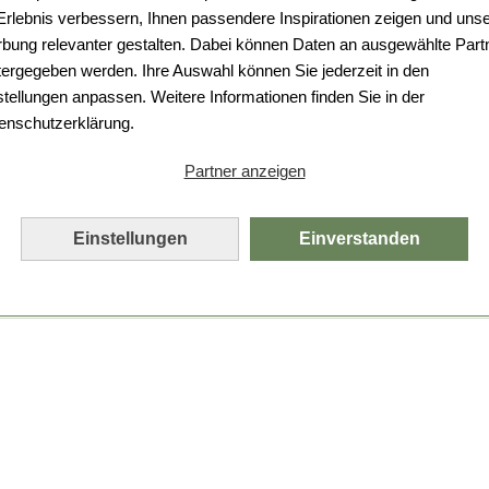
Da ist etwas schiefgelaufen.
 Erlebnis verbessern, Ihnen passendere Inspirationen zeigen und uns
bung relevanter gestalten. Dabei können Daten an ausgewählte Part
Leider ist ein technischer Fehler aufgetreten.
tergegeben werden. Ihre Auswahl können Sie jederzeit in den
Bitte laden Sie die Seite neu.
stellungen anpassen. Weitere Informationen finden Sie in der
enschutzerklärung.
Seite neu laden
Partner anzeigen
Einstellungen
Einverstanden