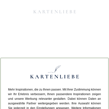
Mehr Inspirationen, die zu Ihnen passen. Mit Ihrer Zustimmung können
Da ist etwas schiefgelaufen.
wir Ihr Erlebnis verbessern, Ihnen passendere Inspirationen zeigen
und unsere Werbung relevanter gestalten. Dabei können Daten an
ausgewählte Partner weitergegeben werden. Ihre Auswahl können
Leider ist ein technischer Fehler aufgetreten.
Sie jederzeit in den Einstellungen anpassen. Weitere Informationen