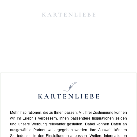
Mehr Inspirationen, die zu Ihnen passen. Mit Ihrer Zustimmung können
Da ist etwas schiefgelaufen.
wir Ihr Erlebnis verbessern, Ihnen passendere Inspirationen zeigen
und unsere Werbung relevanter gestalten. Dabei können Daten an
ausgewählte Partner weitergegeben werden. Ihre Auswahl können
Leider ist ein technischer Fehler aufgetreten.
Sie jederzeit in den Einstellungen anpassen. Weitere Informationen