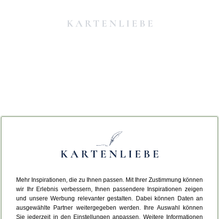
Mehr Inspirationen, die zu Ihnen passen. Mit Ihrer Zustimmung können
Da ist etwas schiefgelaufen.
wir Ihr Erlebnis verbessern, Ihnen passendere Inspirationen zeigen
und unsere Werbung relevanter gestalten. Dabei können Daten an
ausgewählte Partner weitergegeben werden. Ihre Auswahl können
Leider ist ein technischer Fehler aufgetreten.
Sie jederzeit in den Einstellungen anpassen. Weitere Informationen