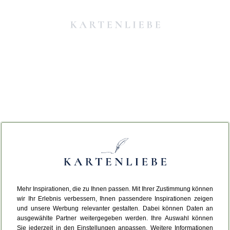
Mehr Inspirationen, die zu Ihnen passen. Mit Ihrer Zustimmung können
Da ist etwas schiefgelaufen.
wir Ihr Erlebnis verbessern, Ihnen passendere Inspirationen zeigen
und unsere Werbung relevanter gestalten. Dabei können Daten an
ausgewählte Partner weitergegeben werden. Ihre Auswahl können
Leider ist ein technischer Fehler aufgetreten.
Sie jederzeit in den Einstellungen anpassen. Weitere Informationen