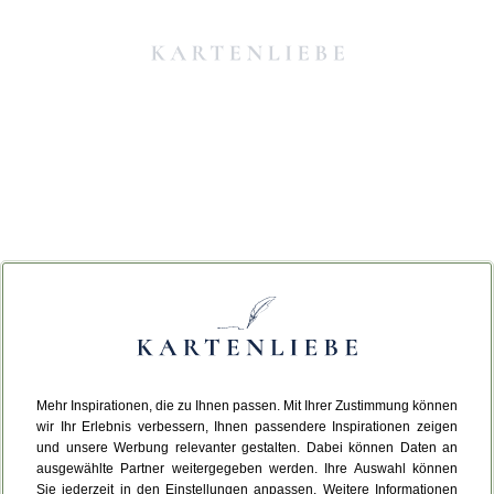
Mehr Inspirationen, die zu Ihnen passen. Mit Ihrer Zustimmung können
Da ist etwas schiefgelaufen.
wir Ihr Erlebnis verbessern, Ihnen passendere Inspirationen zeigen
und unsere Werbung relevanter gestalten. Dabei können Daten an
ausgewählte Partner weitergegeben werden. Ihre Auswahl können
Leider ist ein technischer Fehler aufgetreten.
Sie jederzeit in den Einstellungen anpassen. Weitere Informationen