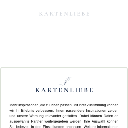
Mehr Inspirationen, die zu Ihnen passen. Mit Ihrer Zustimmung können
Da ist etwas schiefgelaufen.
wir Ihr Erlebnis verbessern, Ihnen passendere Inspirationen zeigen
und unsere Werbung relevanter gestalten. Dabei können Daten an
ausgewählte Partner weitergegeben werden. Ihre Auswahl können
Leider ist ein technischer Fehler aufgetreten.
Sie jederzeit in den Einstellungen anpassen. Weitere Informationen