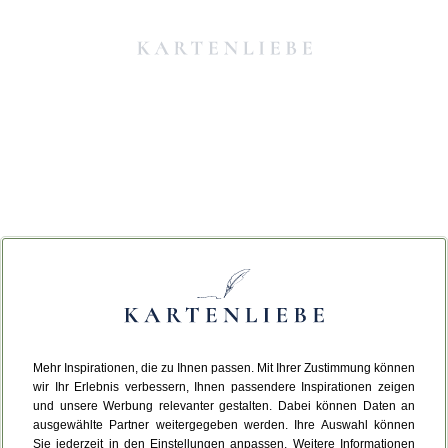
Mehr Inspirationen, die zu Ihnen passen. Mit Ihrer Zustimmung können
Da ist etwas schiefgelaufen.
wir Ihr Erlebnis verbessern, Ihnen passendere Inspirationen zeigen
und unsere Werbung relevanter gestalten. Dabei können Daten an
ausgewählte Partner weitergegeben werden. Ihre Auswahl können
Leider ist ein technischer Fehler aufgetreten.
Sie jederzeit in den Einstellungen anpassen. Weitere Informationen