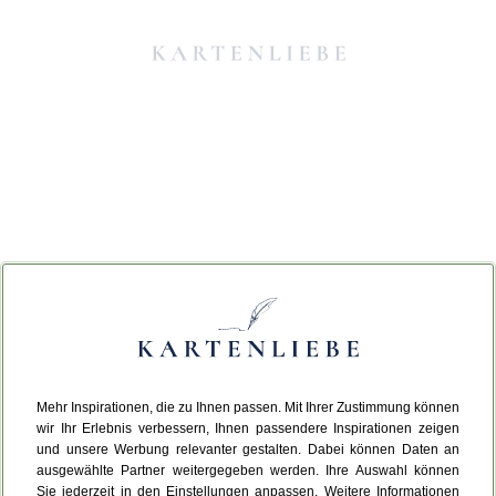
Mehr Inspirationen, die zu Ihnen passen. Mit Ihrer Zustimmung können
Da ist etwas schiefgelaufen.
wir Ihr Erlebnis verbessern, Ihnen passendere Inspirationen zeigen
und unsere Werbung relevanter gestalten. Dabei können Daten an
ausgewählte Partner weitergegeben werden. Ihre Auswahl können
Leider ist ein technischer Fehler aufgetreten.
Sie jederzeit in den Einstellungen anpassen. Weitere Informationen