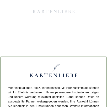
Mehr Inspirationen, die zu Ihnen passen. Mit Ihrer Zustimmung können
Da ist etwas schiefgelaufen.
wir Ihr Erlebnis verbessern, Ihnen passendere Inspirationen zeigen
und unsere Werbung relevanter gestalten. Dabei können Daten an
ausgewählte Partner weitergegeben werden. Ihre Auswahl können
Leider ist ein technischer Fehler aufgetreten.
Sie jederzeit in den Einstellungen anpassen. Weitere Informationen