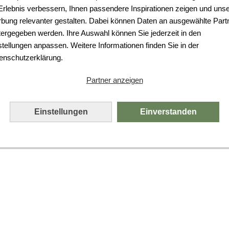
Da ist etwas schiefgelaufen.
 Erlebnis verbessern, Ihnen passendere Inspirationen zeigen und uns
bung relevanter gestalten. Dabei können Daten an ausgewählte Part
Leider ist ein technischer Fehler aufgetreten.
tergegeben werden. Ihre Auswahl können Sie jederzeit in den
Bitte laden Sie die Seite neu.
stellungen anpassen. Weitere Informationen finden Sie in der
enschutzerklärung.
Seite neu laden
Partner anzeigen
Einstellungen
Einverstanden