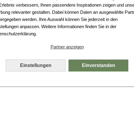
Da ist etwas schiefgelaufen.
 Erlebnis verbessern, Ihnen passendere Inspirationen zeigen und uns
bung relevanter gestalten. Dabei können Daten an ausgewählte Part
Leider ist ein technischer Fehler aufgetreten.
tergegeben werden. Ihre Auswahl können Sie jederzeit in den
Bitte laden Sie die Seite neu.
stellungen anpassen. Weitere Informationen finden Sie in der
enschutzerklärung.
Seite neu laden
Partner anzeigen
Einstellungen
Einverstanden