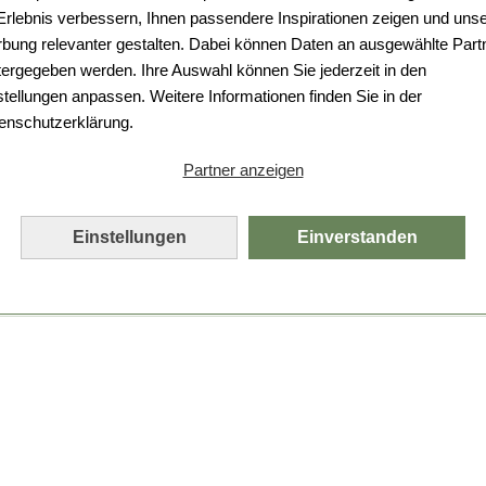
Da ist etwas schiefgelaufen.
 Erlebnis verbessern, Ihnen passendere Inspirationen zeigen und uns
bung relevanter gestalten. Dabei können Daten an ausgewählte Part
Leider ist ein technischer Fehler aufgetreten.
tergegeben werden. Ihre Auswahl können Sie jederzeit in den
Bitte laden Sie die Seite neu.
stellungen anpassen. Weitere Informationen finden Sie in der
enschutzerklärung.
Seite neu laden
Partner anzeigen
Einstellungen
Einverstanden