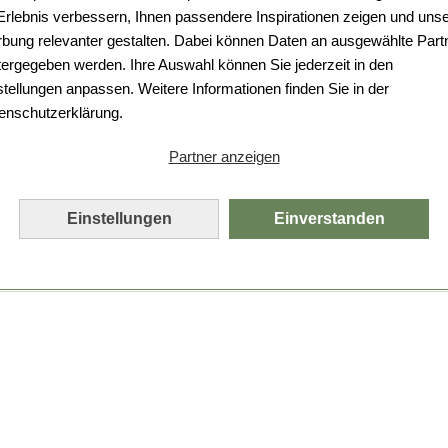
Da ist etwas schiefgelaufen.
 Erlebnis verbessern, Ihnen passendere Inspirationen zeigen und uns
bung relevanter gestalten. Dabei können Daten an ausgewählte Part
Leider ist ein technischer Fehler aufgetreten.
tergegeben werden. Ihre Auswahl können Sie jederzeit in den
Bitte laden Sie die Seite neu.
stellungen anpassen. Weitere Informationen finden Sie in der
enschutzerklärung.
Seite neu laden
Partner anzeigen
Einstellungen
Einverstanden