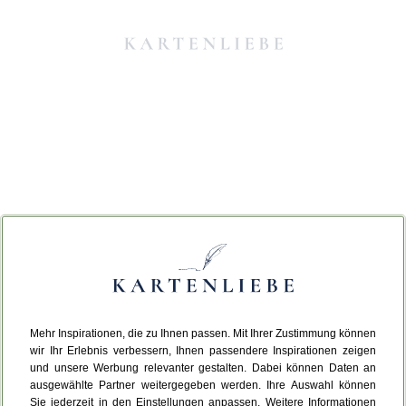
Mehr Inspirationen, die zu Ihnen passen. Mit Ihrer Zustimmung können
Da ist etwas schiefgelaufen.
wir Ihr Erlebnis verbessern, Ihnen passendere Inspirationen zeigen
und unsere Werbung relevanter gestalten. Dabei können Daten an
ausgewählte Partner weitergegeben werden. Ihre Auswahl können
Leider ist ein technischer Fehler aufgetreten.
Sie jederzeit in den Einstellungen anpassen. Weitere Informationen