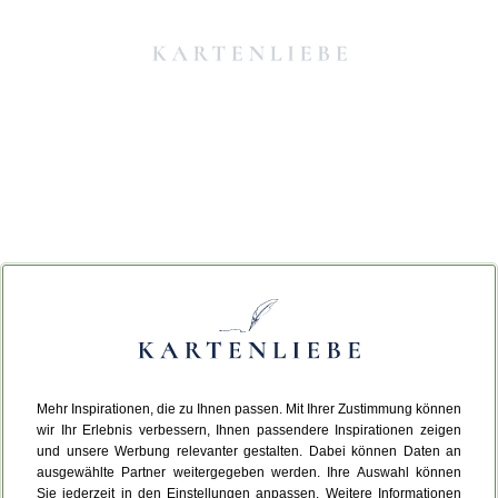
Mehr Inspirationen, die zu Ihnen passen. Mit Ihrer Zustimmung können
Da ist etwas schiefgelaufen.
wir Ihr Erlebnis verbessern, Ihnen passendere Inspirationen zeigen
und unsere Werbung relevanter gestalten. Dabei können Daten an
ausgewählte Partner weitergegeben werden. Ihre Auswahl können
Leider ist ein technischer Fehler aufgetreten.
Sie jederzeit in den Einstellungen anpassen. Weitere Informationen