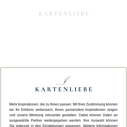
Mehr Inspirationen, die zu Ihnen passen. Mit Ihrer Zustimmung können
Da ist etwas schiefgelaufen.
wir Ihr Erlebnis verbessern, Ihnen passendere Inspirationen zeigen
und unsere Werbung relevanter gestalten. Dabei können Daten an
ausgewählte Partner weitergegeben werden. Ihre Auswahl können
Leider ist ein technischer Fehler aufgetreten.
Sie jederzeit in den Einstellungen anpassen. Weitere Informationen