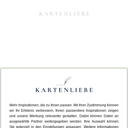
Mehr Inspirationen, die zu Ihnen passen. Mit Ihrer Zustimmung können
Da ist etwas schiefgelaufen.
wir Ihr Erlebnis verbessern, Ihnen passendere Inspirationen zeigen
und unsere Werbung relevanter gestalten. Dabei können Daten an
ausgewählte Partner weitergegeben werden. Ihre Auswahl können
Leider ist ein technischer Fehler aufgetreten.
Sie jederzeit in den Einstellungen anpassen. Weitere Informationen