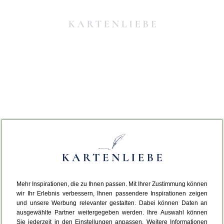
Mehr Inspirationen, die zu Ihnen passen. Mit Ihrer Zustimmung können
Da ist etwas schiefgelaufen.
wir Ihr Erlebnis verbessern, Ihnen passendere Inspirationen zeigen
und unsere Werbung relevanter gestalten. Dabei können Daten an
ausgewählte Partner weitergegeben werden. Ihre Auswahl können
Leider ist ein technischer Fehler aufgetreten.
Sie jederzeit in den Einstellungen anpassen. Weitere Informationen