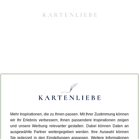
Mehr Inspirationen, die zu Ihnen passen. Mit Ihrer Zustimmung können
Da ist etwas schiefgelaufen.
wir Ihr Erlebnis verbessern, Ihnen passendere Inspirationen zeigen
und unsere Werbung relevanter gestalten. Dabei können Daten an
ausgewählte Partner weitergegeben werden. Ihre Auswahl können
Leider ist ein technischer Fehler aufgetreten.
Sie jederzeit in den Einstellungen anpassen. Weitere Informationen