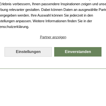
Da ist etwas schiefgelaufen.
 Erlebnis verbessern, Ihnen passendere Inspirationen zeigen und uns
bung relevanter gestalten. Dabei können Daten an ausgewählte Part
Leider ist ein technischer Fehler aufgetreten.
tergegeben werden. Ihre Auswahl können Sie jederzeit in den
Bitte laden Sie die Seite neu.
stellungen anpassen. Weitere Informationen finden Sie in der
enschutzerklärung.
Seite neu laden
Partner anzeigen
Einstellungen
Einverstanden