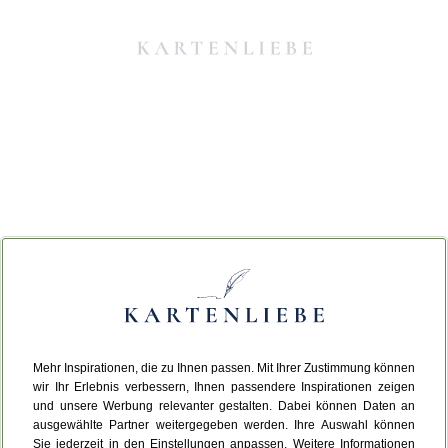
Mehr Inspirationen, die zu Ihnen passen. Mit Ihrer Zustimmung können
Da ist etwas schiefgelaufen.
wir Ihr Erlebnis verbessern, Ihnen passendere Inspirationen zeigen
und unsere Werbung relevanter gestalten. Dabei können Daten an
ausgewählte Partner weitergegeben werden. Ihre Auswahl können
Leider ist ein technischer Fehler aufgetreten.
Sie jederzeit in den Einstellungen anpassen. Weitere Informationen