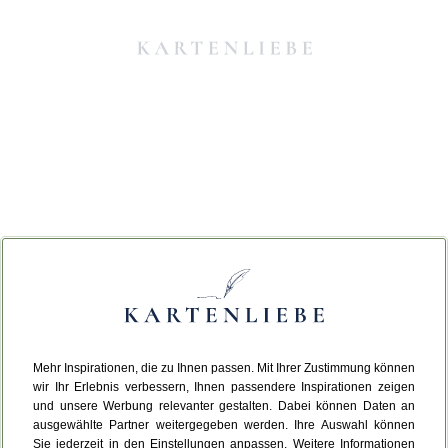
Mehr Inspirationen, die zu Ihnen passen. Mit Ihrer Zustimmung können
Da ist etwas schiefgelaufen.
wir Ihr Erlebnis verbessern, Ihnen passendere Inspirationen zeigen
und unsere Werbung relevanter gestalten. Dabei können Daten an
ausgewählte Partner weitergegeben werden. Ihre Auswahl können
Leider ist ein technischer Fehler aufgetreten.
Sie jederzeit in den Einstellungen anpassen. Weitere Informationen