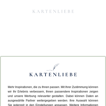
Mehr Inspirationen, die zu Ihnen passen. Mit Ihrer Zustimmung können
Da ist etwas schiefgelaufen.
wir Ihr Erlebnis verbessern, Ihnen passendere Inspirationen zeigen
und unsere Werbung relevanter gestalten. Dabei können Daten an
ausgewählte Partner weitergegeben werden. Ihre Auswahl können
Leider ist ein technischer Fehler aufgetreten.
Sie jederzeit in den Einstellungen anpassen. Weitere Informationen