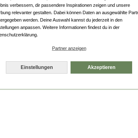
Da ist etwas schiefgelaufen.
ebnis verbessern, dir passendere Inspirationen zeigen und unsere
bung relevanter gestalten. Dabei können Daten an ausgewählte Part
Leider ist ein technischer Fehler aufgetreten.
tergegeben werden. Deine Auswahl kannst du jederzeit in den
Bitte laden Sie die Seite neu.
stellungen anpassen. Weitere Informationen findest du in der
enschutzerklärung.
Seite neu laden
Partner anzeigen
Einstellungen
Akzeptieren