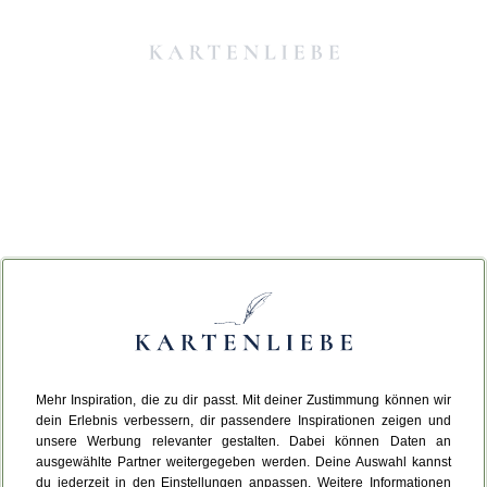
Mehr Inspiration, die zu dir passt. Mit deiner Zustimmung können wir
Da ist etwas schiefgelaufen.
dein Erlebnis verbessern, dir passendere Inspirationen zeigen und
unsere Werbung relevanter gestalten. Dabei können Daten an
ausgewählte Partner weitergegeben werden. Deine Auswahl kannst
Leider ist ein technischer Fehler aufgetreten.
du jederzeit in den Einstellungen anpassen. Weitere Informationen