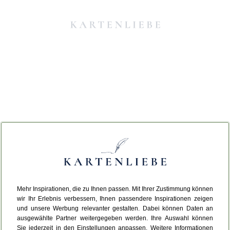
Mehr Inspirationen, die zu Ihnen passen. Mit Ihrer Zustimmung können
Da ist etwas schiefgelaufen.
wir Ihr Erlebnis verbessern, Ihnen passendere Inspirationen zeigen
und unsere Werbung relevanter gestalten. Dabei können Daten an
ausgewählte Partner weitergegeben werden. Ihre Auswahl können
Leider ist ein technischer Fehler aufgetreten.
Sie jederzeit in den Einstellungen anpassen. Weitere Informationen