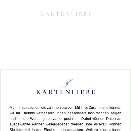
Mehr Inspirationen, die zu Ihnen passen. Mit Ihrer Zustimmung können
Da ist etwas schiefgelaufen.
wir Ihr Erlebnis verbessern, Ihnen passendere Inspirationen zeigen
und unsere Werbung relevanter gestalten. Dabei können Daten an
ausgewählte Partner weitergegeben werden. Ihre Auswahl können
Leider ist ein technischer Fehler aufgetreten.
Sie jederzeit in den Einstellungen anpassen. Weitere Informationen