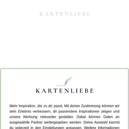
Mehr Inspiration, die zu dir passt. Mit deiner Zustimmung können wir
Da ist etwas schiefgelaufen.
dein Erlebnis verbessern, dir passendere Inspirationen zeigen und
unsere Werbung relevanter gestalten. Dabei können Daten an
ausgewählte Partner weitergegeben werden. Deine Auswahl kannst
Leider ist ein technischer Fehler aufgetreten.
du jederzeit in den Einstellungen anpassen. Weitere Informationen